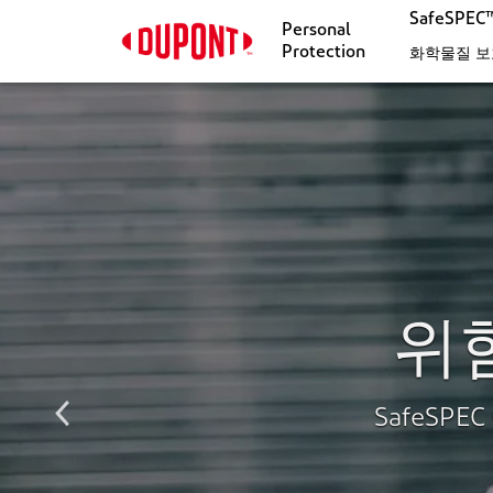
SafeSPE
Personal
Protection
화학물질 보
위
SafeS