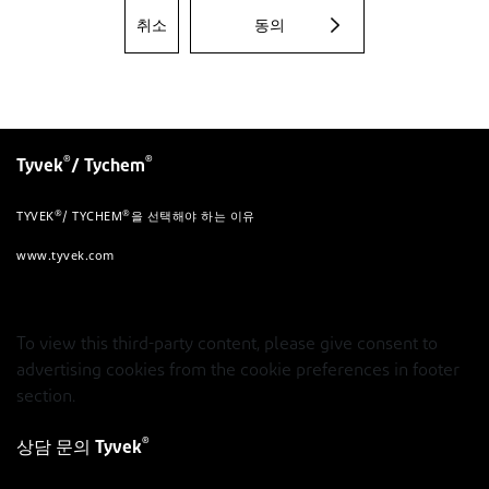
취소
동의
®
®
Tyvek
/ Tychem
®
®
TYVEK
/ TYCHEM
을 선택해야 하는 이유
www.tyvek.com
To view this third-party content, please give consent to
advertising cookies from the cookie preferences in footer
section.
®
상담 문의 Tyvek