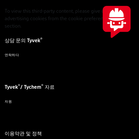
To view this third-party content, please give consent to
advertising cookies from the cookie preferences in footer
section.
®
상담 문의 Tyvek
연락하다
®
®
Tyvek
/ Tychem
자료
자원
이용약관 및 정책