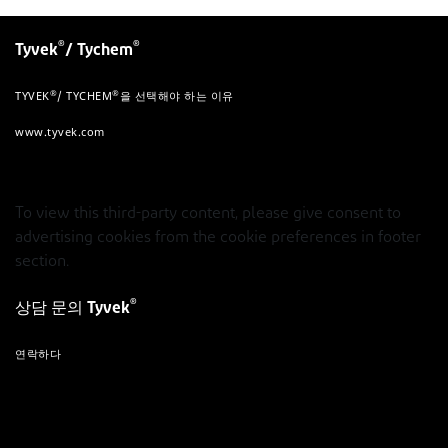
®
®
Tyvek
/ Tychem
®
®
TYVEK
/ TYCHEM
을 선택해야 하는 이유
www.tyvek.com
To view this third-party content, please give consent to
advertising cookies from the cookie preferences in footer
section.
®
상담 문의 Tyvek
연락하다